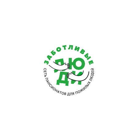
Наших подопечных ждут уютные комнаты на одного или
имеют доступ к интернету, для лежачих пациентов пр
Каждый филиал сети наших частных домов престарелых 
Сеть частных пансионатов в Джанкое и Республике Крым 
различной степени тяжести, также для постоянного прожи
По доступной стоимости пенсионеры будут под пос
заботливых людей.
По всем финансовым вопросам зв
удобное время.
У нас есть:
Пансионат для аутистов
;
Хоспис для онкобольных
;
Пансионат для лежачих больных
;
Элитный дом престарелых
и др.