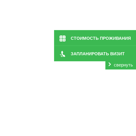
СТОИМОСТЬ ПРОЖИВАНИЯ
ЗАПЛАНИРОВАТЬ ВИЗИТ
свернуть
Частный
дом престарелых
«Заботливые люди» в Джан
лишившихся дееспособности или просто одиноких ст
обслуживания, квалифицированное медицинское обслу
Сиделка для пожилых в Джанкое
поможет с уходом.
Особенно тяжело приходится больным, прикованным к п
близком в силу различных жизненных обстоятельств,
каждого постояльца лучшими условиями проживания, д